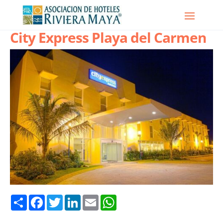
City Express Playa del Carmen
Share
Facebook
Twitter
LinkedIn
Email
WhatsApp