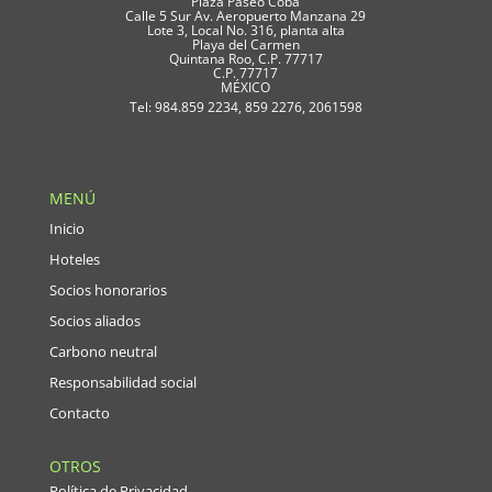
Plaza Paseo Coba
Calle 5 Sur Av. Aeropuerto Manzana 29
Lote 3, Local No. 316, planta alta
Playa del Carmen
Quintana Roo, C.P. 77717
C.P. 77717
MÉXICO
Tel: 984.859 2234, 859 2276, 2061598
MENÚ
Inicio
Hoteles
Socios honorarios
Socios aliados
Carbono neutral
Responsabilidad social
Contacto
OTROS
Política de Privacidad