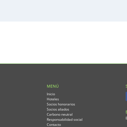
MENÚ
Inicio
Hoteles
Socios honorarios
Socios aliados
.
Carbono neutral
Responsabilidad social
Contacto