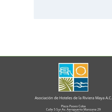
Asociación de Hoteles de la Riviera Maya A.C
Plaza Paseo Coba
Calle 5 Sur Av. Aeropuerto Manzana 29