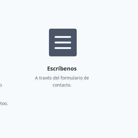

Escríbenos
A través del formulario de
o
contacto.
Roo.