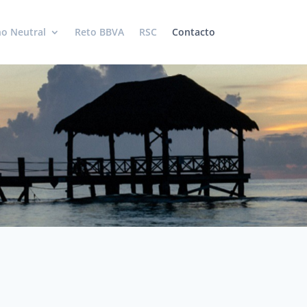
o Neutral
Reto BBVA
RSC
Contacto