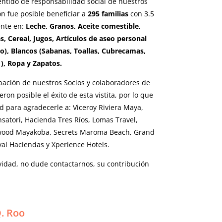
entido de responsabilidad social de nuestros
ón fue posible beneficiar a
295 familias
con 3.5
ente en:
Leche, Granos, Aceite comestible,
s, Cereal, Jugos, Artículos de aseo personal
co), Blancos (Sabanas, Toallas, Cubrecamas,
), Ropa y Zapatos.
cipación de nuestros Socios y colaboradores de
eron posible el éxito de esta vistita, por lo que
 para agradecerle a: Viceroy Riviera Maya,
atori, Hacienda Tres Ríos, Lomas Travel,
ewood Mayakoba, Secrets Maroma Beach, Grand
yal Haciendas y Xperience Hotels.
vidad, no dude contactarnos, su contribución
. Roo