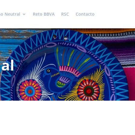
o Neutral
Reto BBVA
RSC
Contacto
al