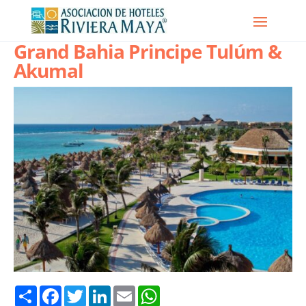
Grand Bahia Principe Tulúm &
Akumal
Share
Facebook
Twitter
LinkedIn
Email
WhatsApp